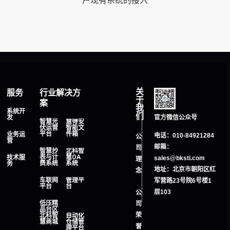
户现有系统的接入
关
服务
行业解决方
于
案
我
系统开
们
发
官方微信公众号
智慧光
慧得安
伏运营
智能文
平台
件箱
业务运
电话：010-84921284
公
营
邮箱：
司
智慧抄
北科智
表与计
慧OA
技术服
sales@bksti.com
理
费系统
系统
务
地址：
北京市朝阳区红
念
车联网
管理平
军营路23号院6号楼1
平台
台
层103
公
低压精
司
品台区
荣
北科智
自动化
慧商城
仓储管
誉
理平台