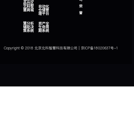
品台区
荣
北科智
自动化
慧商城
仓储管
誉
理平台
慧分析
资产全
辅助决
生命周
策系统
期系统
Copyright © 2018 北京北科智慧科技有限公司 | 京ICP备18020637号-1