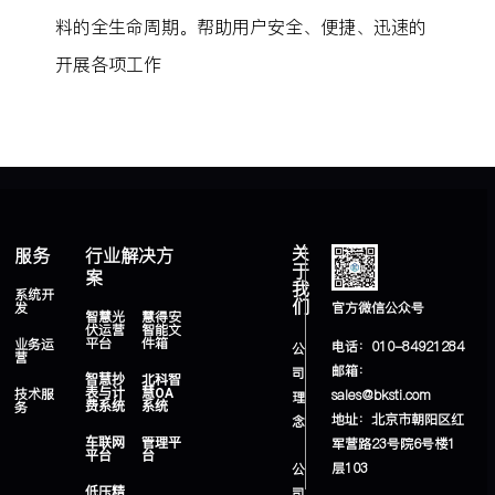
料的全生命周期。帮助用户安全、便捷、迅速的
开展各项工作
关
服务
行业解决方
于
案
我
系统开
们
发
官方微信公众号
智慧光
慧得安
伏运营
智能文
平台
件箱
业务运
电话：010-84921284
公
营
邮箱：
司
智慧抄
北科智
技术服
表与计
慧OA
sales@bksti.com
理
务
费系统
系统
地址：
北京市朝阳区红
念
军营路23号院6号楼1
车联网
管理平
平台
台
层103
公
司
低压精